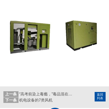
上一条
“高考前染上毒瘾，”毒品混在奶茶里
返回
列表
下一条
机电设备的7类风机