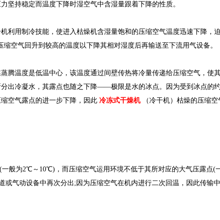
力坚持稳定而温度下降时湿空气中含湿量跟着下降的性质。
干机利用制冷技能，使进入枯燥机含湿量饱和的压缩空气温度迅速下降，
将压缩空气回升到较高的温度以下降其相对湿度后再输送至下流用气设备。
媒蒸腾温度是低温中心，该温度通过间壁传热将冷量传递给压缩空气，使
断分出冷凝水，其露点也随之下降——极限是水的冰点。因为受到冰点的
压缩空气露点的进一步下降，因此
冷冻式干燥机
（冷干机）枯燥的压缩空
般为2℃～10℃)，而压缩空气运用环境不低于其所对应的大气压露点(一般
管道或气动设备中再次分出;因为压缩空气在机内进行二次回温，因此传输