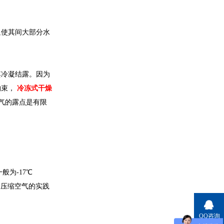
迫使其间大部分水
其冷凝结露。因为
约束，
冷冻式干燥
气的露点是有限
为-17℃
中压缩空气的实践
QQ咨询