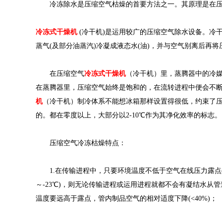
冷冻除水是压缩空气枯燥的首要方法之一。其原理是在压
冷冻式干燥机
(冷干机)是运用较广的压缩空气除水设备。冷
蒸气(及部分油蒸汽)冷凝成液态水(油)，并与空气别离后再
在压缩空气
冷冻式干燥机
（冷干机）里，蒸腾器中的冷
在蒸腾器里，压缩空气始终是饱和的，在流转进程中便会不
机
（冷干机）制冷体系不能想冰箱那样设置得很低，约束了
的。都在零度以上，大部分以2-10℃作为其净化效率的标志。
压缩空气冷冻枯燥特点：
1.在传输进程中，只要环境温度不低于空气在线压力露点(一
～-23℃)，则无论传输进程或运用进程就都不会有凝结水从
温度要远高于露点，管内制品空气的相对适度下降(<40%)；