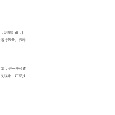
：
阻，测量阻值，阻
常运行风量。拆卸
可靠，进一步检查
失灵现象，厂家技