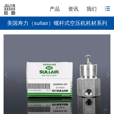
产品
资讯
我们
美国寿力（sullair）螺杆式空压机耗材系列
1
/
1